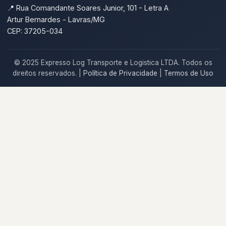
📍 Rua Comandante Soares Junior, 101 - Letra A
Artur Bernardes - Lavras/MG
CEP: 37205-034
© 2025 Expresso Log Transporte e Logistica LTDA. Todos os
direitos reservados. |
Política de Privacidade
|
Termos de Uso